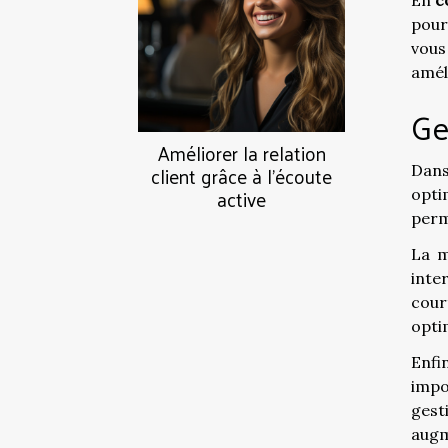
En
c
pour
vous
amél
Ge
Améliorer la relation
client grâce à l'écoute
Dan
active
opti
perm
La m
inte
cour
opti
Enfi
impo
gest
augm