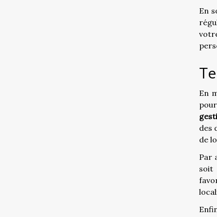
En s
régul
votr
pers
Te
En m
pour
gest
des d
de lo
Par a
soit
favo
local
Enfi