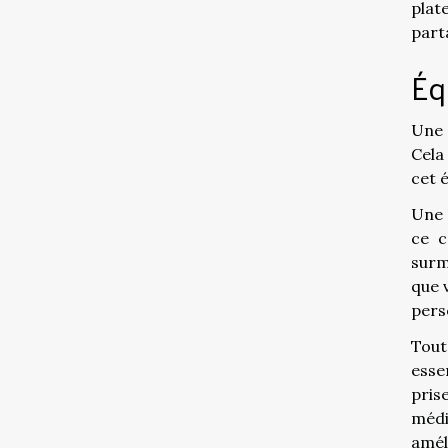
plat
part
Éq
Une 
Cela
cet 
Une 
ce c
surm
que v
pers
Toute
esse
pris
médi
amél