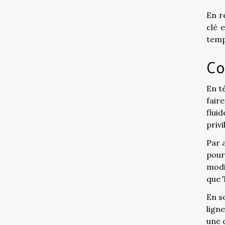
En r
clé 
temp
Co
En t
fair
flui
privi
Par a
pour
modi
que 
En s
lign
une 