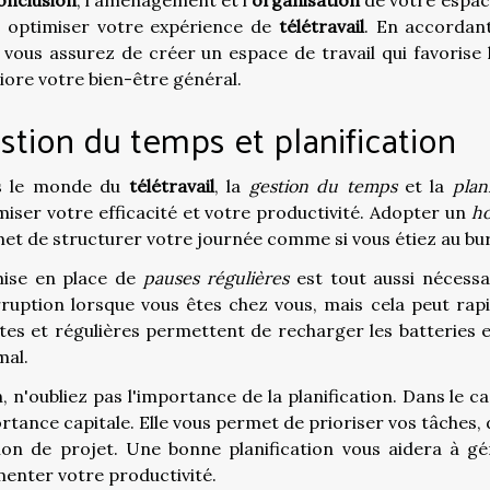
onclusion
, l'aménagement et l'
organisation
de votre espac
 optimiser votre expérience de
télétravail
. En accordant
 vous assurez de créer un espace de travail qui favorise l
iore votre bien-être général.
stion du temps et planification
s le monde du
télétravail
, la
gestion du temps
et la
plan
miser votre efficacité et votre productivité. Adopter un
ho
et de structurer votre journée comme si vous étiez au bure
ise en place de
pauses régulières
est tout aussi nécessai
rruption lorsque vous êtes chez vous, mais cela peut ra
tes et régulières permettent de recharger les batteries 
mal.
n, n'oubliez pas l'importance de la planification. Dans le c
rtance capitale. Elle vous permet de prioriser vos tâches, 
ion de projet. Une bonne planification vous aidera à g
enter votre productivité.