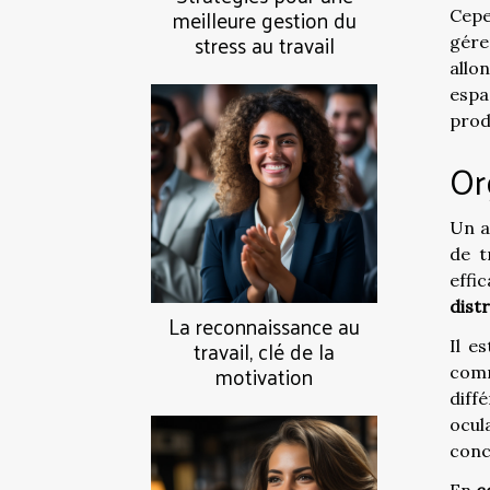
meilleure gestion du
Cepe
stress au travail
gére
allo
espa
prod
Or
Un a
de t
effi
dist
La reconnaissance au
travail, clé de la
Il e
motivation
comm
diff
ocul
conc